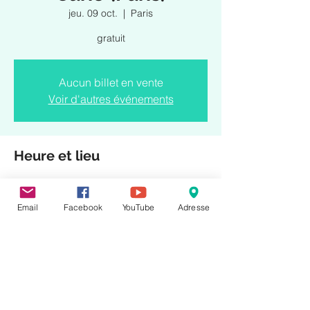
jeu. 09 oct.
  |  
Paris
gratuit
Aucun billet en vente
Voir d'autres événements
Heure et lieu
09 oct. 2025, 18:30 – 20:00
Paris, 12 Rue Lhomond, 75005 Paris,
Email
Facebook
YouTube
Adresse
France
Partager cet événement