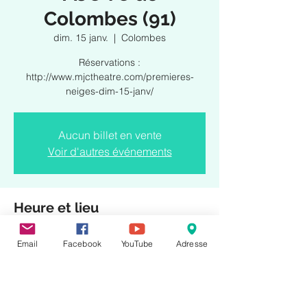
Colombes (91)
dim. 15 janv.
  |  
Colombes
Réservations :
http://www.mjctheatre.com/premieres-
Aucun billet en vente
Voir d'autres événements
Heure et lieu
15 janv. 2023, 16:00
Email
Facebook
YouTube
Adresse
Colombes, 96-98 Rue Saint-Denis, 92700
Colombes, France